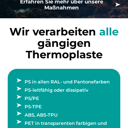
Erfahren Sie mehr über unsere
Maßnahmen
Wir verarbeiten
alle
gängigen
Thermoplaste
PS in allen RAL- und Pantonefarben
PS-leitfähig oder dissipativ
PS/PE
PS-TPE
ABS, ABS-TPU
PET in transparenten farbigen und