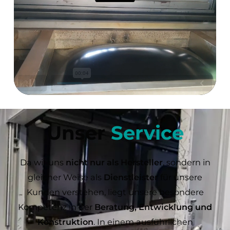
Unser
Service
Da wir uns
nicht nur als Hersteller
, sondern in
gleicher Weise als
Dienstleister
für unsere
Kunden verstehen, liegt unsere besondere
Kompetenz in der
Beratung, Entwicklung und
Konstruktion
. In einem ausführlichen