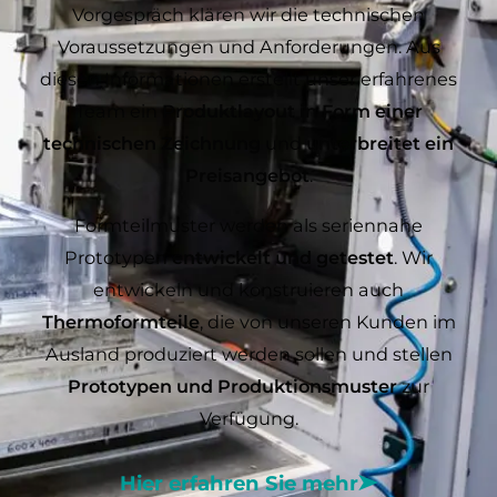
Vorgespräch klären wir die technischen
Voraussetzungen und Anforderungen. Aus
diesen Informationen erstellt unser erfahrenes
Team ein
Produktlayout in Form einer
technischen Zeichnung
und
unterbreitet ein
Preisangebot
.
Formteilmuster werden als seriennahe
Prototypen
entwickelt und getestet
. Wir
entwickeln und konstruieren auch
Thermoformteile
, die von unseren Kunden im
Ausland produziert werden sollen und stellen
Prototypen und Produktionsmuster
zur
Verfügung.
Hier erfahren Sie mehr