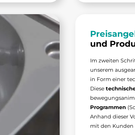
Preisange
und Produ
Im zweiten Schri
unserem ausgear
in Form einer t
Diese
technisch
bewegungsanimier
Programmen
(So
Anhand dieser V
mit den Kunden 