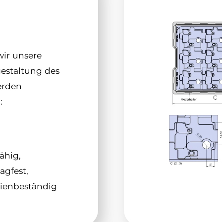
wir unsere
estaltung des
erden
:
fähig,
agfest,
lienbeständig