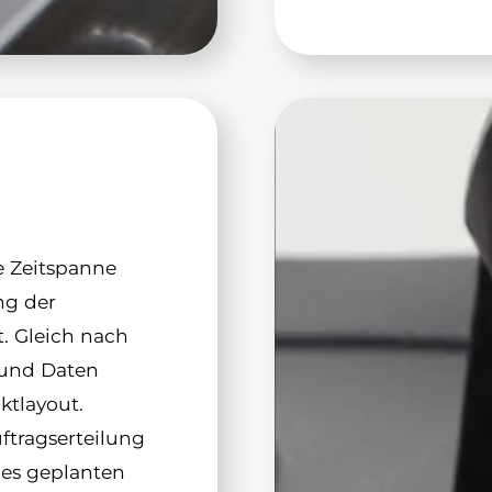
ie Zeitspanne
ng der
. Gleich nach
 und Daten
ktlayout.
ftragserteilung
es geplanten